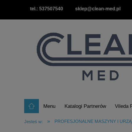
tel.: 537507540
sklep@clean-med.pl
Menu
Katalogi Partnerów
Vileda 
Raty/Leasing
Wypożyczalnia Odkurz
»
PROFESJONALNE MASZYNY I URZĄ
Jesteś w: