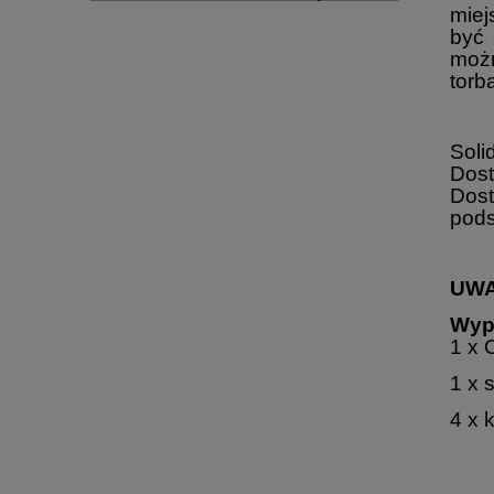
miej
być 
możn
torb
Solid
Dost
Dost
pods
UWA
Wyp
1 x
1 x 
4 x 
Kup 2l uniwersalnego płynu czyszczącego
CIF OXYGEL OCEAN
a my dołożymy ci za całkowitą darmoszkę