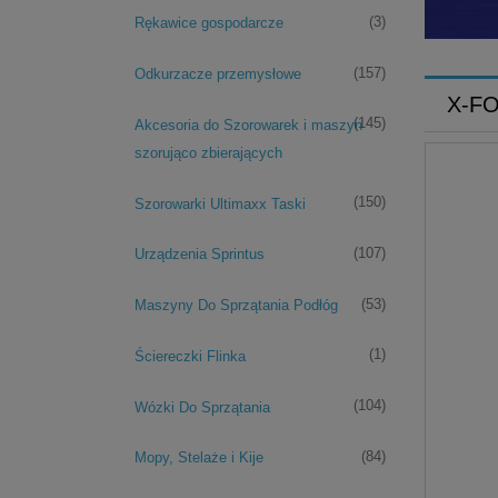
OCZY
(3)
Rękawice gospodarcze
(157)
Odkurzacze przemysłowe
X-FO
(145)
Akcesoria do Szorowarek i maszyn
szorująco zbierających
(150)
Szorowarki Ultimaxx Taski
(107)
Urządzenia Sprintus
(53)
Maszyny Do Sprzątania Podłóg
(1)
Ściereczki Flinka
(104)
Wózki Do Sprzątania
(84)
Mopy, Stelaże i Kije