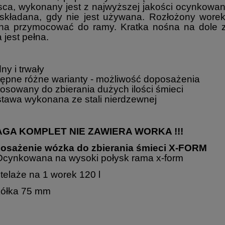
sca, wykonany jest z najwyższej jakości ocynkowane
składana, gdy nie jest używana. Rozłożony worek
a przymocować do ramy. Kratka nośna na dole z
a jest pełna.
ny i trwały
ępne różne warianty - możliwość doposażenia
osowany do zbierania dużych ilości śmieci
tawa wykonana ze stali nierdzewnej
GA KOMPLET NIE ZAWIERA WORKA !!!
osażenie wózka do zbierania śmieci X-FORM
Ocynkowana na wysoki połysk rama x-form
stelaże na 1 worek 120 l
kółka 75 mm
Kup 5l doskonałego płynu do mycia podłóg drewnianych i
paneli podłogowych
CIF WOOD FLOOR CLEANER