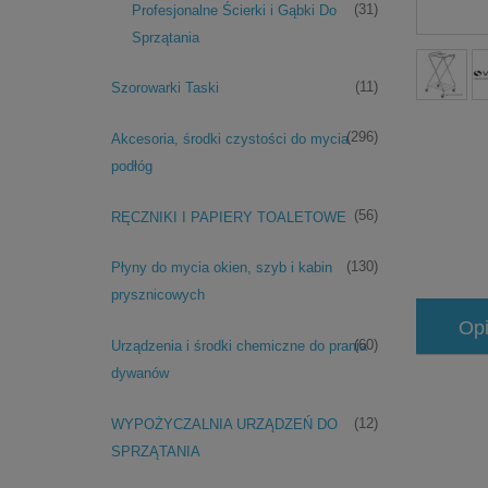
(31)
Profesjonalne Ścierki i Gąbki Do
Sprzątania
(11)
Szorowarki Taski
(296)
Akcesoria, środki czystości do mycia
podłóg
(56)
RĘCZNIKI I PAPIERY TOALETOWE
(130)
Płyny do mycia okien, szyb i kabin
prysznicowych
Op
(60)
Urządzenia i środki chemiczne do prania
dywanów
(12)
WYPOŻYCZALNIA URZĄDZEŃ DO
SPRZĄTANIA