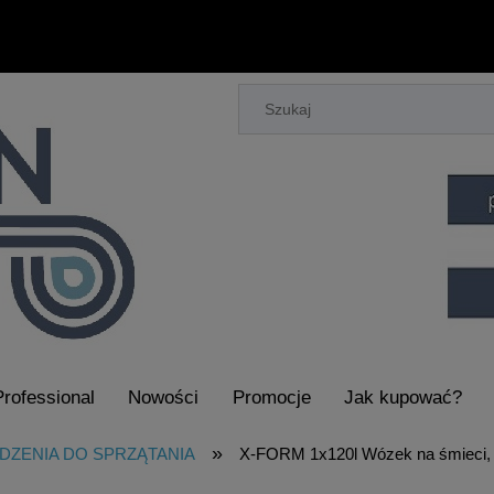
Professional
Nowości
Promocje
Jak kupować?
aczy Piorących i Maszyn do Sprzątania
»
DZENIA DO SPRZĄTANIA
X-FORM 1x120l Wózek na śmieci,