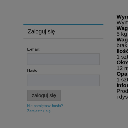
0,75ll doskonałego płynu do mycia okien i
luster
CIF WINDOW & MULTISURFACE
Wym
Wymi
Waga
Zaloguj się
5 kg
Waga
brak
E-mail:
Iloś
1 szt
Okre
12 m
Hasło:
Opa
1 szt
Info
Prod
zaloguj się
i dy
Nie pamiętasz hasła?
Zarejestruj się