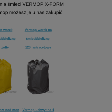
erania śmieci VERMOP X-FORM
rmop możesz je u nas zakupić
p worek
Vermop worek na
i/bieliznę
śmieci/bieliznę
l
żółty
120l
antracytowy
szt pod mop
Vermop uchwyt na 4