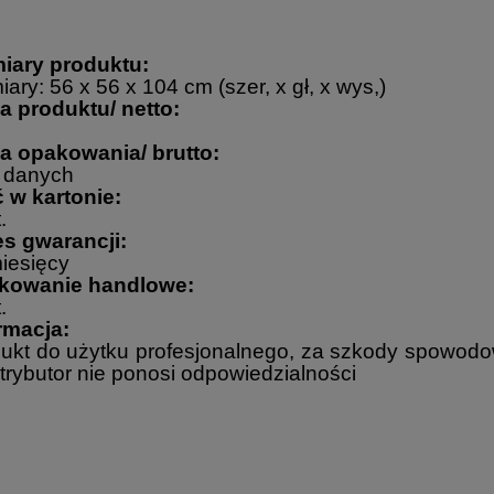
a my dołożymy ci za całkowitą darmoszkę 0,75l
doskonałego płynu do mycia okien i luster
CIF WINDOW & MULTISURFACE
iary produktu:
ary: 56 x 56 x 104 cm (szer, x gł, x wys,)
 produktu/ netto:
 opakowania/ brutto:
 danych
ć w kartonie:
.
s gwarancji:
iesięcy
kowanie handlowe:
.
rmacja:
ukt do użytku profesjonalnego, za szkody spowod
strybutor nie ponosi odpowiedzialności