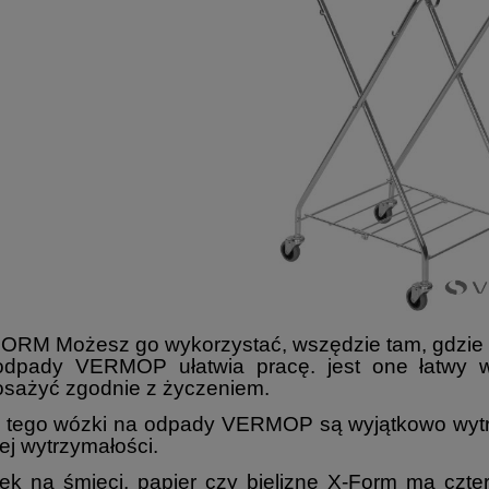
FORM Możesz go wykorzystać, wszędzie tam, gdzie 
odpady VERMOP ułatwia pracę. jest one łatwy 
sażyć zgodnie z życzeniem.
 tego wózki na odpady VERMOP są wyjątkowo wytr
ej wytrzymałości.
k na śmieci, papier czy bieliznę X-Form ma czte