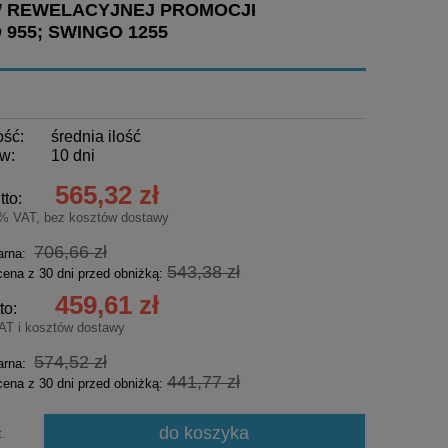
W REWELACYJNEJ PROMOCJI
 955; SWINGO 1255
ość:
średnia ilość
w:
10 dni
565,32 zł
tto:
3% VAT, bez kosztów dostawy
706,66 zł
arna:
543,38 zł
cena z 30 dni przed obniżką:
459,61 zł
to:
AT i kosztów dostawy
574,52 zł
arna:
441,77 zł
cena z 30 dni przed obniżką:
do koszyka
t.