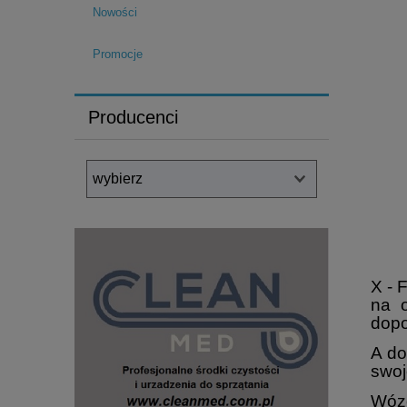
Nowości
Promocje
Producenci
X - 
na 
dopo
A do
swoj
Wóze