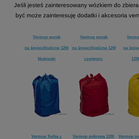
Jeśli jesteś zainteresowany wózkiem do zbi
być może zainteresuję dodatki i akcesoria ve
Vermop worek
Vermop worek
Vermo
na śmieci/bieliznę 120l
na śmieci/bieliznę 120l
na śmiec
Niebieski
czerwony
120
Vermop Torba z
Vermop pokrywa 120l,
Vermop ru