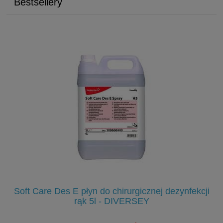
Bestsellery
Soft Care Des E płyn do chirurgicznej dezynfekcji
S
rąk 5l - DIVERSEY