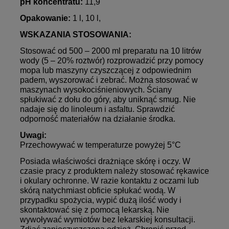
pH koncentratu:
11,9
Opakowanie:
1 l, 10 l,
WSKAZANIA STOSOWANIA:
Stosować od 500 – 2000 ml preparatu na 10 litrów
wody (5 – 20% roztwór) rozprowadzić przy pomocy
mopa lub maszyny czyszczącej z odpowiednim
padem, wyszorować i zebrać. Można stosować w
maszynach wysokociśnieniowych. Ściany
spłukiwać z dołu do góry, aby uniknąć smug. Nie
nadaje się do linoleum i asfaltu. Sprawdzić
odporność materiałów na działanie środka.
Uwagi:
Przechowywać w temperaturze powyżej 5°C
Posiada właściwości drażniące skórę i oczy. W
czasie pracy z produktem należy stosować rękawice
i okulary ochronne. W razie kontaktu z oczami lub
skórą natychmiast obficie spłukać wodą. W
przypadku spożycia, wypić dużą ilość wody i
skontaktować się z pomocą lekarską. Nie
wywoływać wymiotów bez lekarskiej konsultacji.