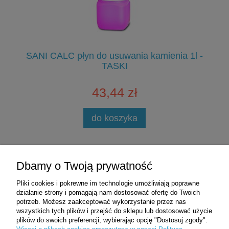
KI
SANI CALC płyn do usuwania kamienia 1l -
C
TASKI
43,44 zł
do koszyka
Zakupy
Dbamy o Twoją prywatność
Pliki cookies i pokrewne im technologie umożliwiają poprawne
Pomoc
działanie strony i pomagają nam dostosować ofertę do Twoich
potrzeb. Możesz zaakceptować wykorzystanie przez nas
wszystkich tych plików i przejść do sklepu lub dostosować użycie
Moje konto
plików do swoich preferencji, wybierając opcję "Dostosuj zgody".