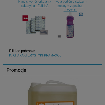
Nano silver ścierka anty
mycia podłóg o świeżym
bakteryjna - FLINKA
mocnym zapachu -
PRAMOL
Pliki do pobrania:
K. CHARAKTERYSTYKI PRAMAXOL
Promocje