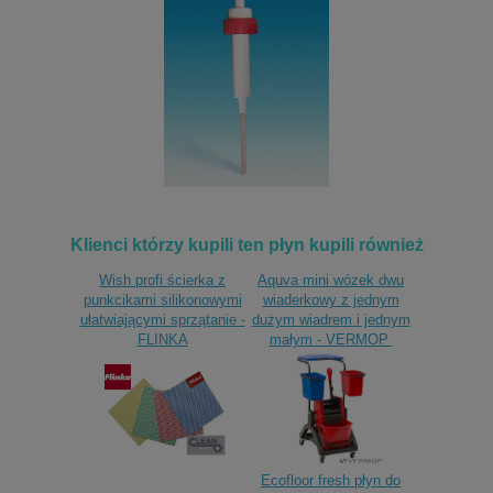
Klienci którzy kupili ten płyn kupili również
Wish profi ścierka z
Aquva mini wózek dwu
punkcikami silikonowymi
wiaderkowy z jednym
ułatwiającymi sprzątanie -
dużym wiadrem i jednym
FLINKA
małym - VERMOP
Ecofloor fresh płyn do