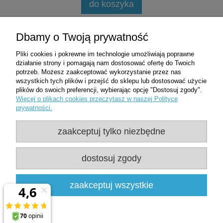
do koszyka
Zakupy
Dbamy o Twoją prywatność
Pliki cookies i pokrewne im technologie umożliwiają poprawne
Pomoc
działanie strony i pomagają nam dostosować ofertę do Twoich
potrzeb. Możesz zaakceptować wykorzystanie przez nas
wszystkich tych plików i przejść do sklepu lub dostosować użycie
Moje konto
plików do swoich preferencji, wybierając opcję "Dostosuj zgody".
Więcej o plikach cookies przeczytasz w naszej Polityce
prywatności.
Informacje
zaakceptuj tylko niezbędne
Użytkowanie sklepu oznacza zgodę na
wykorzystywanie plików cookies. Szczegółowe
dostosuj zgody
informacje w
Polityce prywatności
Clean-Med | ul. Oficerska 8D/1 | 95-020 Wiśniowa Góra | woj. łódzkie |
zaakceptuj wszystkie
NIP: 7281437599 | REGON: 361478800 |
537507540
|
sklep@clean-
med.pl
pokaż pełną wersję strony