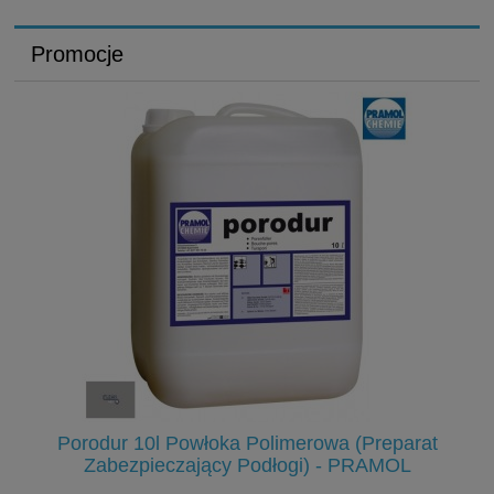
Promocje
ho
Porodur 10l Powłoka Polimerowa (Preparat
M
Zabezpieczający Podłogi) - PRAMOL