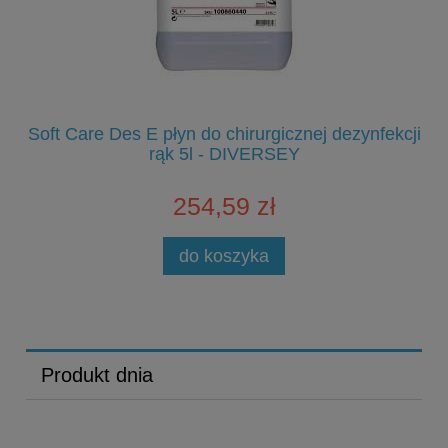
Soft Care Des E płyn do chirurgicznej dezynfekcji
S
rąk 5l - DIVERSEY
254,59 zł
do koszyka
Produkt dnia