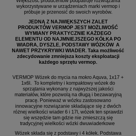
Większość producentów podpatruje rozwiązania
wykorzystywane w urządzeniach marki vermop i
próbuje je przenosić do swoich wyrobów.
JEDNĄ Z NAJWIĘKSZYCH ZALET
PRODUKTÓW VERMOP JEST MOŻLIWOŚĆ
WYMIANY PRAKTYCZNIE KAŻDEGO
ELEMENTU OD NAJMNIEJSZEGO KÓŁKA PO
WIADRA, DYSZLE, PODSTAWY WÓZKÓW A
NAWET PRZYKRYWKI WIADER. Taka możliwość
zdecydowanie zmniejsza koszty eksploatacji
każdego sprzętu vermop.
VERMOP Wózek do mycia na mokro Aquva, 1x17 +
1x6l. To kompletny i kompaktowy wózek do
sprzątania wykonany z najwyższej jakości
materiałów, które pozwolą na długą i bezawaryjną
pracę. Ponieważ w wózku zastosowano
innowacyjne rozwiązanie składające się z dwóch
różnej wielkości wiader 6 i 17l, wózek ten sprawdzi
się wszędzie tam gdzie nie zmieszczą się
tradycyjnej wielkości wózki dwuwiaderkowe
Wózek składa się z podstawy i 4 kółek. Podstawa