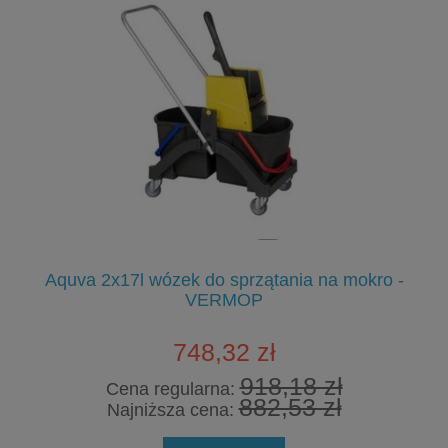
Aquva 2x17l wózek do sprzątania na mokro -
US
VERMOP
748,32 zł
918,18 zł
Cena regularna:
882,53 zł
Najniższa cena: