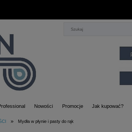
Professional
Nowości
Promocje
Jak kupować?
aczy Piorących i Maszyn do Sprzątania
»
ŚCI
Mydła w płynie i pasty do rąk