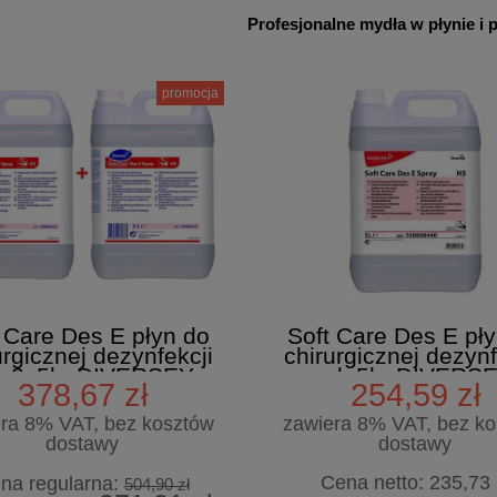
Profesjonalne mydła w płynie i p
promocja
 Care Des E płyn do
Soft Care Des E pł
urgicznej dezynfekcji
chirurgicznej dezynf
k 2x5l - DIVERSEY
rąk 5l - DIVERS
378,67 zł
254,59 zł
ra 8% VAT, bez kosztów
zawiera 8% VAT, bez k
dostawy
dostawy
Cena netto:
235,73 
na regularna:
504,90 zł