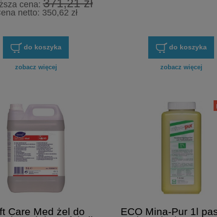
371,21 zł
iższa cena:
ena netto:
350,62 zł
do koszyka
do koszyka
zobacz więcej
zobacz więcej
ft Care Med żel do
ECO Mina-Pur 1l pas