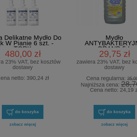
a Delikatne Mydło Do
Mydło
k W Pianie 6 szt. -
ANTYBAKTERYJ
TORK
GRAND 5 L
480,00 zł
29,75 zł
ra 23% VAT, bez kosztów
zawiera 23% VAT, bez k
dostawy
dostawy
ena netto:
390,24 zł
Cena regularna:
35,00
28,7
Najniższa cena:
Cena netto:
24,19 z
do koszyka
do koszyka
usobójczy. Idealny do
zobacz więcej
zobacz więcej
takich powierzchni
toły zabiegowe, stelaże