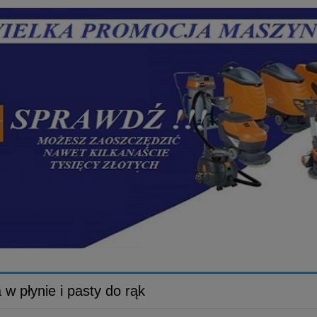
TERAZ WYBRANE MASZYNY TASKI SWINGO 
SWINGO 455; SWINGO 755; SWINGO
 w płynie i pasty do rąk