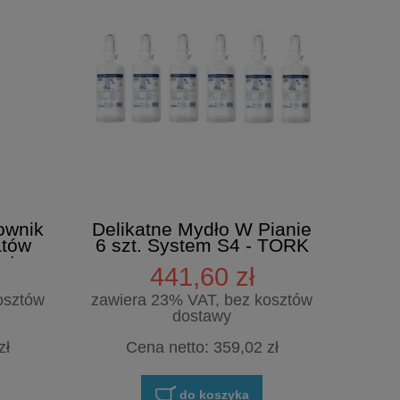
a my dołożymy ci za całkowitą
0,75ll doskonałego płynu do my
luster
CIF WINDOW & MULTISU
ownik
Delikatne Mydło W Pianie
atów
6 szt. System S4 - TORK
ystem
441,60 zł
osztów
zawiera 23% VAT, bez kosztów
dostawy
zł
Cena netto:
359,02 zł
do koszyka