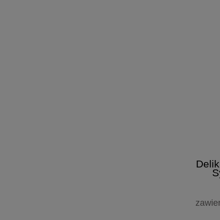
Deli
S
zawie