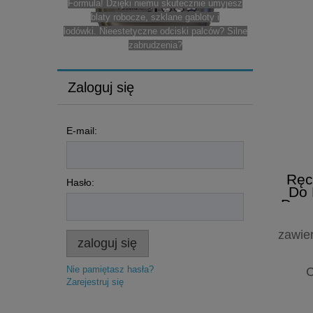
Poznaj Cif Stainless Steel Polish z linii Pro
łóżek, sprzęt rehabilitac
Formula! Dzięki niemu skutecznie umyjesz
urządzeń medycznych, la
blaty robocze, szklane gabloty i
oraz wszystkich innych p
lodówki.
Nieestetyczne odciski palców? Silne
na działanie
zabrudzenia?
Zaloguj się
E-mail:
Ręc
Hasło:
Do 
Dezy
zawie
zaloguj się
Nie pamiętasz hasła?
C
Zarejestruj się