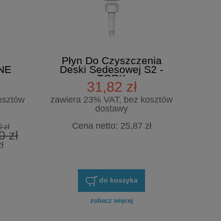
Płyn Do Czyszczenia
NE
Deski Sedesowej S2 -
TORK
31,82 zł
osztów
zawiera 23% VAT, bez kosztów
dostawy
Cena netto:
25,87 zł
 zł
0 zł
ł
do koszyka
zobacz więcej
Kup 2l uniwersalnego płynu cz
CIF OXYGEL OCEAN