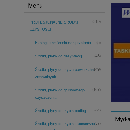
Menu
(319)
PROFESJONALNE ŚRODKI
CZYSTOŚCI
(5)
Ekologiczne środki do sprzątania
(48)
Środki, płyny do dezynfekcji
(149)
Środki, płyny do mycia powierzchni
zmywalnych
ACUMAT 12
(107)
Środki, płyny do gruntownego
OCZY
czyszczenia
(84)
Środki, płyny do mycia podłóg
Mydła
(37)
Środki, płyny do mycia i konserwacji