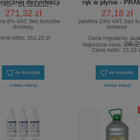
urgicznej dezynfekcji
rąk w płynie - PR
ąk 5l - DIVERSEY
271,32 zł
27,18 zł
ra 8% VAT, bez kosztów
zawiera 23% VAT, bez k
dostawy
dostawy
ena netto:
251,22 zł
Cena regularna:
31,98
26,2
Najniższa cena:
Cena netto:
22,10 z
do koszyka
do koszyka
zobacz więcej
zobacz więcej