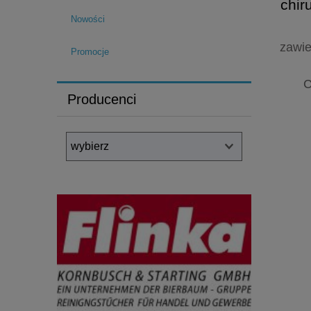
chir
r
Nowości
zawie
Promocje
C
Producenci