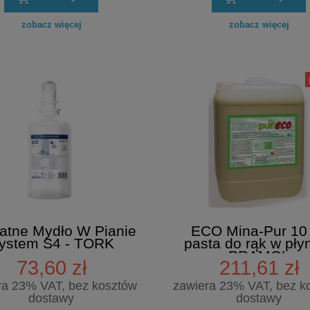
zobacz więcej
zobacz więcej
katne Mydło W Pianie
ECO Mina-Pur 10
ystem S4 - TORK
pasta do rąk w płyn
PRAMOL
73,60 zł
211,61 zł
ra 23% VAT, bez kosztów
zawiera 23% VAT, bez k
dostawy
dostawy