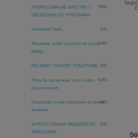
Najn
(568)
PROFESJONALNE MASZYNY I
C
URZĄDZENIA DO SPRZĄTANIA
(11)
Szorowarki Taski
(296)
Akcesoria, środki czystości do mycia
podłóg
(56)
RĘCZNIKI I PAPIERY TOALETOWE
(130)
Płyny do mycia okien, szyb i kabin
prysznicowych
(60)
Urządzenia i środki chemiczne do prania
dywanów
(12)
WYPOŻYCZALNIA URZĄDZEŃ DO
SPRZĄTANIA
So