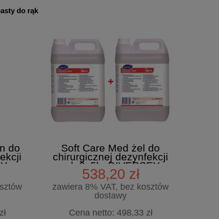
asty do rąk
yn do
Soft Care Med żel do
ekcji
chirurgicznej dezynfekcji
EY
rąk 2x5l - DIVERSEY
538,20 zł
osztów
zawiera 8% VAT, bez kosztów
dostawy
zł
Cena netto:
498,33 zł