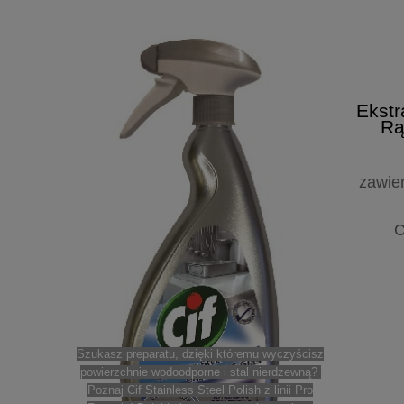
Ekstr
Rą
zawie
C
Uniwersalny preparat wir
Szukasz preparatu, dzięki któremu wyczyścisz
mycia i dezynfekcji 
powierzchnie wodoodporne i stal nierdzewną?
jak:
inkubatory, fotele i s