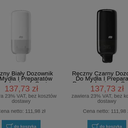
yjny, leżanki, obudowa
mpy operacyjne, blaty
owierzchni wrażliwych
 alkoholi
zny Biały Dozownik
Ręczny Czarny Doz
Mydła I Preparatów
Do Mydła I Prepar
nfekcyjnych System
Dezynfekcyjnych S
137,73 zł
137,73 zł
S4 - TORK
S4 - TORK
ra 23% VAT, bez kosztów
zawiera 23% VAT, bez k
dostawy
dostawy
ena netto:
111,98 zł
Cena netto:
111,98 
do koszyka
do koszyka