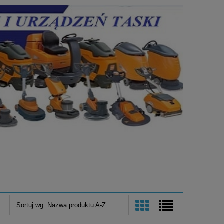
W REWELACYJNEJ PROMOCJI
 955; SWINGO 1255
Sortuj wg:
Nazwa produktu A-Z