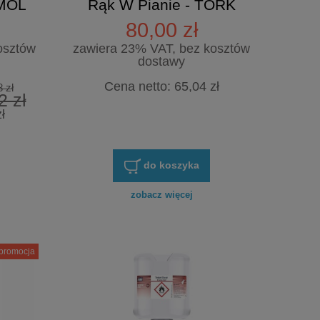
AMOL
Rąk W Pianie - TORK
80,00 zł
osztów
zawiera 23% VAT, bez kosztów
dostawy
Cena netto:
65,04 zł
 zł
2 zł
ł
do koszyka
zobacz więcej
promocja