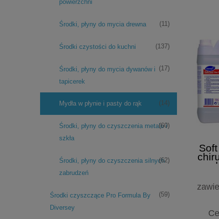
powierzchni
(11)
Środki, płyny do mycia drewna
(137)
Środki czystości do kuchni
(17)
Środki, płyny do mycia dywanów i
tapicerek
(14)
Mydła w płynie i pasty do rąk
(60)
Środki, płyny do czyszczenia metalu i
szkła
Soft
chir
(62)
Środki, płyny do czyszczenia silnych
rą
zabrudzeń
zawie
(59)
Środki czyszczące Pro Formula By
Diversey
Ce