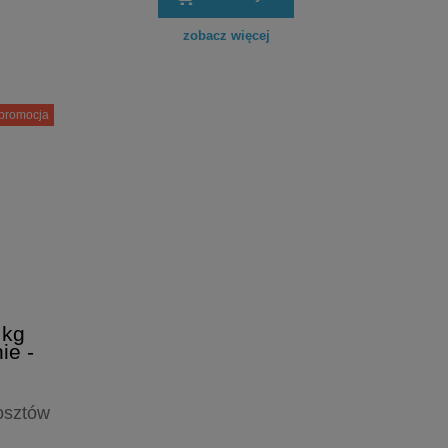
zobacz więcej
promocja
 kg
ie -
osztów