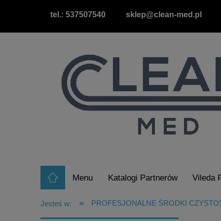
tel.: 537507540
sklep@clean-med.pl
Menu
Katalogi Partnerów
Vileda 
Raty/Leasing
Wypożyczalnia Odkurz
»
PROFESJONALNE ŚRODKI CZYSTO
Jesteś w: