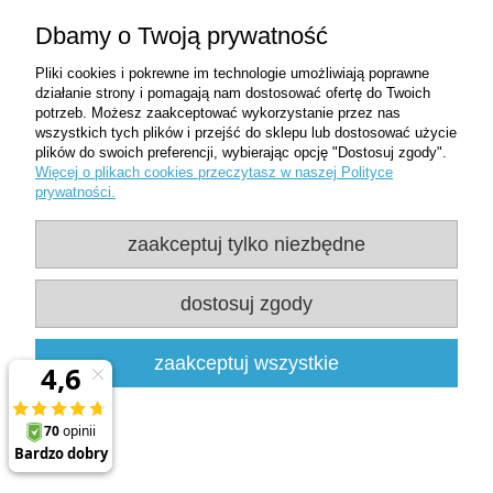
i higieny rąk. Korzystają z nich firmy sprzątające, hotele, restauracje,
Dbamy o Twoją prywatność
biura, szkoły, placówki opiekuńcze i zakłady produkcyjne.
Jako dystrybutor DIVERSEY z USA udostępniamy koncentraty,
Pliki cookies i pokrewne im technologie umożliwiają poprawne
preparaty gotowe do użycia, spraye oraz żele w różnych pojemnościach.
działanie strony i pomagają nam dostosować ofertę do Twoich
Ułatwia to dobór chemii do punktowego i regularnego sprzątania.
potrzeb. Możesz zaakceptować wykorzystanie przez nas
wszystkich tych plików i przejść do sklepu lub dostosować użycie
Jakie środki DIVERSEY znajdziesz w
plików do swoich preferencji, wybierając opcję "Dostosuj zgody".
ofercie?
Więcej o plikach cookies przeczytasz w naszej Polityce
prywatności.
Asortyment obejmuje rozwiązania do wielu obszarów higieny. Możesz
wybrać:
zaakceptuj tylko niezbędne
preparaty do mycia i dezynfekcji powierzchni, w tym produkty z
linii Oxivir, Suma i Divosan;
dostosuj zgody
środki do podłóg wodoodpornych oraz posadzek narażonych na
tłuszcz, oleje i intensywny ruch;
zaakceptuj wszystkie
chemię do kuchni, urządzeń gastronomicznych, blatów,
piekarników i grilli;
płyny do sanitariatów, kabin prysznicowych, armatury, ceramiki i
odpływów;