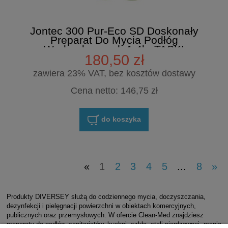
Jontec 300 Pur-Eco SD Doskonały
Preparat Do Mycia Podłóg
Wodoodpornych 1.4l - TASKI
180,50 zł
zawiera 23% VAT, bez kosztów dostawy
Cena netto:
146,75 zł
do koszyka
«
1
2
3
4
5
...
8
»
Produkty DIVERSEY służą do codziennego mycia, doczyszczania,
dezynfekcji i pielęgnacji powierzchni w obiektach komercyjnych,
publicznych oraz przemysłowych. W ofercie Clean-Med znajdziesz
preparaty do podłóg, sanitariatów, kuchni, szkła, stali nierdzewnej, prania