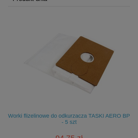
E
ący
Worki flizelinowe do odkurzacza TASKI AERO BP
- 5 szt