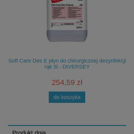
Soft Care Des E płyn do chirurgicznej dezynfekcji
S
rąk 5l - DIVERSEY
254,59 zł
do koszyka
Produkt dnia