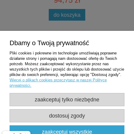
94,75 zł
do koszyka
Zakupy
Dbamy o Twoją prywatność
Pliki cookies i pokrewne im technologie umożliwiają poprawne
Pomoc
działanie strony i pomagają nam dostosować ofertę do Twoich
potrzeb. Możesz zaakceptować wykorzystanie przez nas
wszystkich tych plików i przejść do sklepu lub dostosować użycie
Moje konto
plików do swoich preferencji, wybierając opcję "Dostosuj zgody".
Więcej o plikach cookies przeczytasz w naszej Polityce
prywatności.
Informacje
zaakceptuj tylko niezbędne
Użytkowanie sklepu oznacza zgodę na
wykorzystywanie plików cookies. Szczegółowe
dostosuj zgody
informacje w
Polityce prywatności
Clean-Med | ul. Oficerska 8D/1 | 95-020 Wiśniowa Góra | woj. łódzkie |
zaakceptuj wszystkie
NIP: 7281437599 | REGON: 361478800 |
537507540
|
sklep@clean-