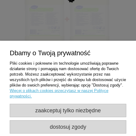
do koszyka
Camira szorowarka zasilana kablem 230V -
SPRINTUS
Zakupy
Dbamy o Twoją prywatność
12 956,22 zł
15 332,81 zł
Pliki cookies i pokrewne im technologie umożliwiają poprawne
Cena regularna:
Pomoc
Tapi Extract 2x5L Płyn do prania dywanów i
działanie strony i pomagają nam dostosować ofertę do Twoich
13 000,00 zł
Najniższa cena:
wykładzin metodą extrakcyjną TASKI
potrzeb. Możesz zaakceptować wykorzystanie przez nas
wszystkich tych plików i przejść do sklepu lub dostosować użycie
Moje konto
plików do swoich preferencji, wybierając opcję "Dostosuj zgody".
do koszyka
365,88 zł
Więcej o plikach cookies przeczytasz w naszej Polityce
prywatności.
Informacje
do koszyka
zaakceptuj tylko niezbędne
Soft Care Des E płyn do chirurgicznej dezynfekcji
Użytkowanie sklepu oznacza zgodę na
rąk 5l - DIVERSEY
wykorzystywanie plików cookies. Szczegółowe
dostosuj zgody
informacje w
Polityce prywatności
254,59 zł