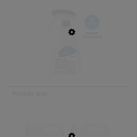
Wiadro 17l zielona rączka - VERMOP
84,06 zł
98,90 zł
Cena regularna:
80,80 zł
Najniższa cena:
do koszyka
Produkt dnia
Oxivir Plus Spray Płyn do dezynfekcji 0,75l -
DIVERSEY
55,08 zł