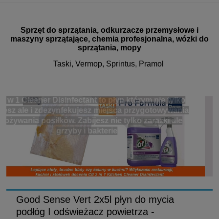
Sprzęt do sprzątania, odkurzacze przemysłowe i
maszyny sprzątające, chemia profesjonalna, wózki do
sprzątania, mopy
Taski, Vermop, Sprintus, Pramol
 tylko
Nowoczesny i wysoce skuteczny udrażniacz do rur
wywania
odpływów w postaci żelu
ki ale
Good Sense Vert 2x5l płyn do mycia
podłóg I odświeżacz powietrza -