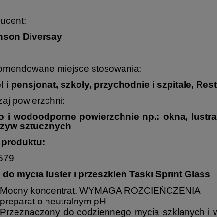
ucent:
nson Diversay
omendowane miejsce stosowania:
l i pensjonat, szkoły, przychodnie i szpitale,
Rest
aj powierzchni:
o i wodoodporne powierzchnie np.: okna, lustra
rzyw sztucznych
 produktu:
579
 do mycia luster i przeszkleń Taski Sprint Glass
Mocny koncentrat. WYMAGA ROZCIEŃCZENIA
preparat o neutralnym pH
Przeznaczony do codziennego mycia szklanych i w