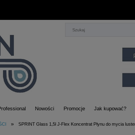
Professional
Nowości
Promocje
Jak kupować?
aczy Piorących i Maszyn do Sprzątania
»
ŚCI
SPRINT Glass 1,5l J-Flex Koncentrat Płynu do mycia luster