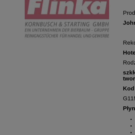
Prod
Joh
Rek
Hote
Rodz
szkł
two
Kod
G11
Płyn