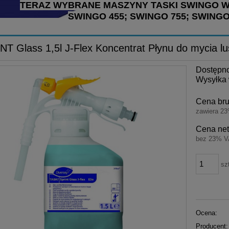
TERAZ WYBRANE MASZYNY TASKI SWINGO 
SWINGO 455; SWINGO 755; SWINGO
T Glass 1,5l J-Flex Koncentrat Płynu do mycia lus
Dostępn
Wysyłka 
Cena bru
zawiera 2
Cena net
bez 23% V
sz
Ocena:
Producent: