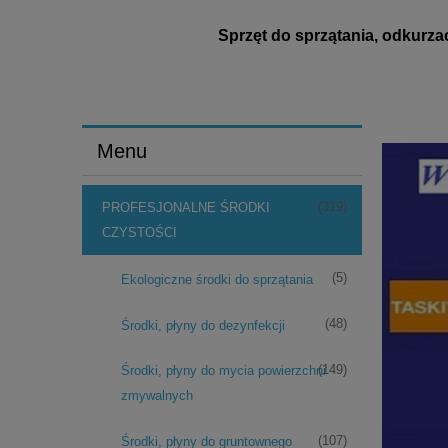
Sprzęt do sprzątania, odkurza
Menu
(319)
PROFESJONALNE ŚRODKI
CZYSTOŚCI
(5)
Ekologiczne środki do sprzątania
(48)
Środki, płyny do dezynfekcji
(149)
Środki, płyny do mycia powierzchni
zmywalnych
ACUMAT 12
(107)
Środki, płyny do gruntownego