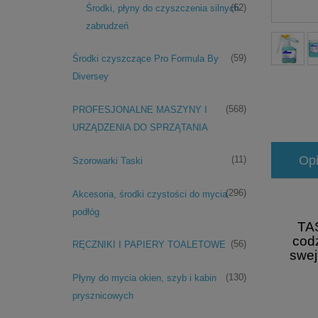
(62)
Środki, płyny do czyszczenia silnych
zabrudzeń
(59)
Środki czyszczące Pro Formula By
Diversey
(568)
PROFESJONALNE MASZYNY I
URZĄDZENIA DO SPRZĄTANIA
Op
(11)
Szorowarki Taski
(296)
Akcesoria, środki czystości do mycia
podłóg
TA
cod
(56)
RĘCZNIKI I PAPIERY TOALETOWE
swej
(130)
Płyny do mycia okien, szyb i kabin
prysznicowych