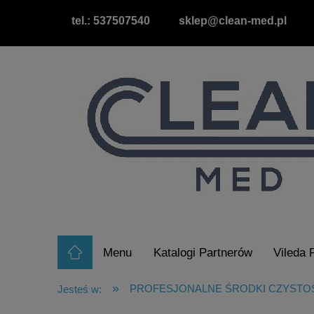
tel.: 537507540
sklep@clean-med.pl
Menu
Katalogi Partnerów
Vileda 
Raty/Leasing
Wypożyczalnia Odkurz
»
PROFESJONALNE ŚRODKI CZYSTO
Jesteś w: