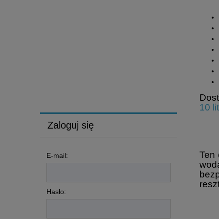
Suma alkohol doskonały płyn do szybkiej
dezynfekcji powierzchni
szybko działający dezynfektant do użytku
na powierzchniach mających jak i niemających
kontakt z żywnością. Szybko odparowuje, i
nie pozostawia żadnych pozostałości.
Dos
10 li
palców? Silne
Zaloguj się
Ten 
E-mail:
wodą
bezp
resz
Hasło: