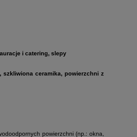
auracje i catering, slepy
SOFT CARE DES E
, szkliwiona ceramika, powierzchni z
odoodpornych powierzchni (np.: okna,