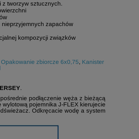
ni z tworzyw sztucznych.
owierzchni
ców
cji nieprzyjemnych zapachów
ecjalnej kompozycji związków
,
Opakowanie zbiorcze 6x0,75
,
Kanister
l
VERSEY
.
zpośrednie podłączenie węża z bieżącą
ę wylotową pojemnika J-FLEX kierujecie
 odświeżacz. Odkręcacie wodę a system