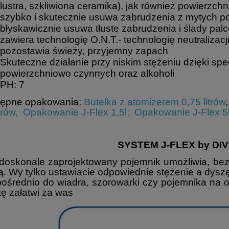
lustra, szkliwiona ceramika), jak również powierzch
szybko i skutecznie usuwa zabrudzenia z mytych p
błyskawicznie usuwa tłuste zabrudzenia i ślady pal
zawiera technologię O.N.T.- technologię neutraliza
Uniwersalny preparat wirusobójczy. Idealny do
mycia i dezynfekcji takich powierzchni
pozostawia świeży, przyjemny zapach
jak:
inkubatory, fotele i stoły zabiegowe, stelaże
Skuteczne działanie przy niskim stężeniu dzięki sp
łóżek, sprzęt rehabilitacyjny, leżanki, obudowa
powierzchniowo czynnych oraz alkoholi
urządzeń medycznych, lampy operacyjne, blaty
PH: 7
oraz wszystkich innych powierzchni wrażliwych
na działanie alkoholi
tępne opakowania:
Butelka z atomizerem
0,75 litrów
trów,
Opakowanie J-Flex 1,5l;
Opakowanie J-Flex 5
SYSTEM J-FLEX by DI
doskonale zaprojektowany pojemnik umożliwia, be
. Wy tylko ustawiacie odpowiednie stężenie a dysz
ośrednio do wiadra, szorowarki czy pojemnika na
tę załatwi za was