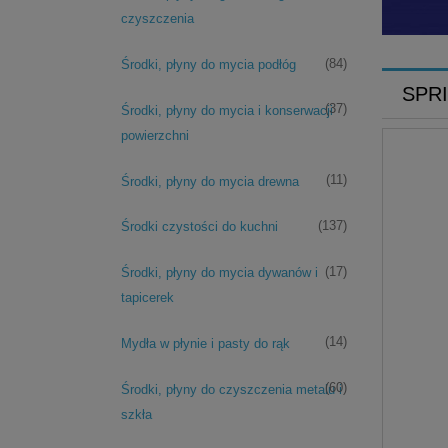
OCZY
czyszczenia
(84)
Środki, płyny do mycia podłóg
SPRIN
(37)
Środki, płyny do mycia i konserwacji
powierzchni
(11)
Środki, płyny do mycia drewna
(137)
Środki czystości do kuchni
(17)
Środki, płyny do mycia dywanów i
tapicerek
(14)
Mydła w płynie i pasty do rąk
(60)
Środki, płyny do czyszczenia metalu i
szkła