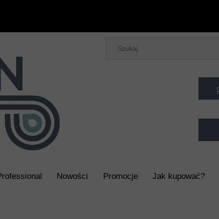
Professional
Nowości
Promocje
Jak kupować?
aczy Piorących i Maszyn do Sprzątania