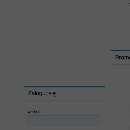
Kup 5l doskonałego płynu do mycia podłóg drewnianych i
Prom
paneli podłogowych
CIF WOOD FLOOR CLEANER
a my dołożymy ci za całkowitą darmoszkę 0,75l
doskonałego płynu do mycia okien i luster
CIF WINDOW & MULTISURFACE
palców? Silne
Zaloguj się
E-mail: