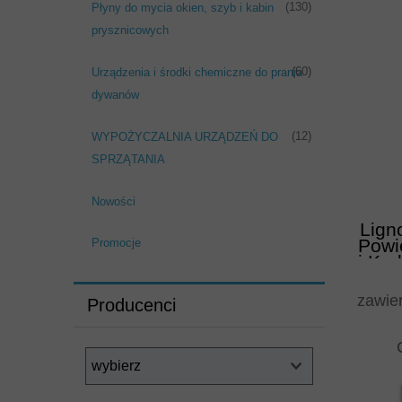
(130)
Płyny do mycia okien, szyb i kabin
prysznicowych
(60)
Urządzenia i środki chemiczne do prania
dywanów
(12)
WYPOŻYCZALNIA URZĄDZEŃ DO
SPRZĄTANIA
Nowości
Lign
Powi
Promocje
i Ko
zawie
Producenci