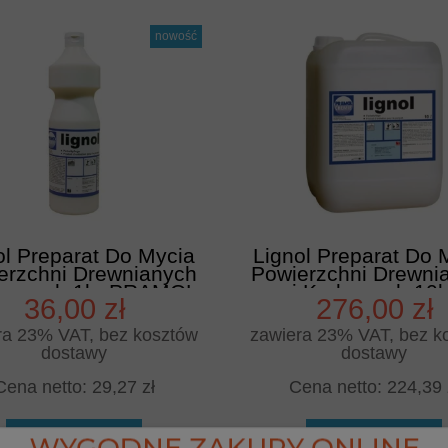
nowość
ol Preparat Do Mycia
Lignol Preparat Do 
erzchni Drewnianych
Powierzchni Drewni
rkowych 1l - PRAMOL
i Korkowych 10l 
36,00 zł
276,00 zł
PRAMOL
ra 23% VAT, bez kosztów
zawiera 23% VAT, bez k
dostawy
dostawy
Cena netto:
29,27 zł
Cena netto:
224,39 
do koszyka
do koszyka