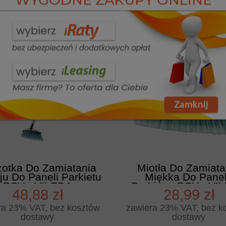
zobacz więcej
zobacz więcej
nowość
otka Do Zamiatania
Miotła Do Zamiata
ju Do Paneli Parkietu
Miękka Do Panel
PCV - VILEDA
Parkietu, PCV - VI
48,88 zł
28,99 zł
PROFESSIONAL
PROFESSIONA
ra 23% VAT, bez kosztów
zawiera 23% VAT, bez k
dostawy
dostawy