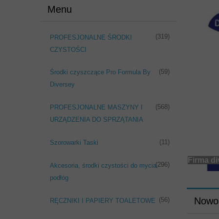
Menu
(319)
PROFESJONALNE ŚRODKI
CZYSTOŚCI
(59)
Środki czyszczące Pro Formula By
Diversey
(568)
PROFESJONALNE MASZYNY I
URZĄDZENIA DO SPRZĄTANIA
(11)
Szorowarki Taski
Firma diversey jako świa
(296)
Akcesoria, środki czystości do mycia
podłóg
Nowo
(56)
RĘCZNIKI I PAPIERY TOALETOWE