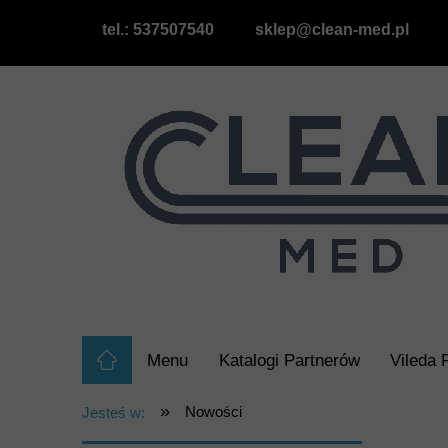
tel.: 537507540
sklep@clean-med.pl
Menu
Katalogi Partnerów
Vileda 
Raty/Leasing
Wypożyczalnia Odkurz
»
Nowości
Jesteś w: