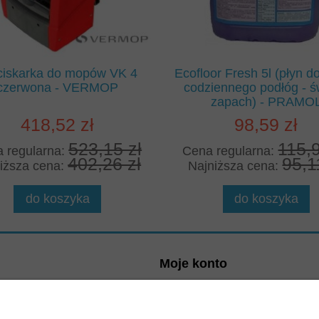
iskarka do mopów VK 4
Ecofloor Fresh 5l (płyn d
czerwona - VERMOP
codziennego podłóg - ś
zapach) - PRAMO
418,52 zł
98,59 zł
523,15 zł
115,9
 regularna:
Cena regularna:
402,26 zł
95,1
iższa cena:
Najniższa cena:
do koszyka
do koszyka
Moje konto
wać?
Logowanie
ania
Moje zamówienia