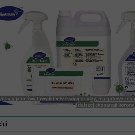
towy lider w swojej branży, ma gotowe i skuteczne rozwiąza
i dalszej ekspansji koronawirusa
ści