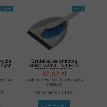
nowość
nowość
Mycia
Szufelka ze zmiotką
anych
uniwersalna - VILEDA
-
PROFESSIONAL
42,02 zł
osztów
zawiera 23% VAT, bez kosztów
dostawy
zł
Cena netto:
34,16 zł
do koszyka