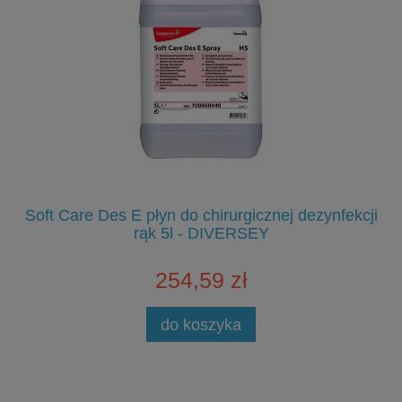
Soft Care Des E płyn do chirurgicznej dezynfekcji
S
rąk 5l - DIVERSEY
254,59 zł
do koszyka