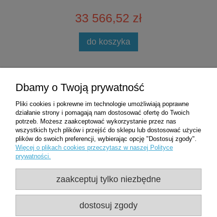
33 566,52 zł
do koszyka
Zakupy
Dbamy o Twoją prywatność
Pliki cookies i pokrewne im technologie umożliwiają poprawne
Pomoc
działanie strony i pomagają nam dostosować ofertę do Twoich
potrzeb. Możesz zaakceptować wykorzystanie przez nas
wszystkich tych plików i przejść do sklepu lub dostosować użycie
Moje konto
plików do swoich preferencji, wybierając opcję "Dostosuj zgody".
Więcej o plikach cookies przeczytasz w naszej Polityce
prywatności.
Informacje
zaakceptuj tylko niezbędne
Użytkowanie sklepu oznacza zgodę na
wykorzystywanie plików cookies. Szczegółowe
dostosuj zgody
informacje w
Polityce prywatności