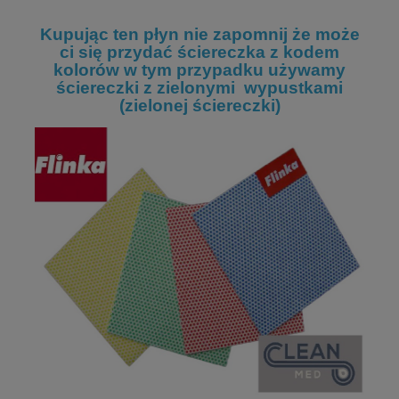
Kupując ten płyn nie zapomnij że może
ci się przydać ściereczka z kodem
kolorów w tym przypadku używamy
ściereczki z zielonymi wypustkami
(zielonej ściereczki)