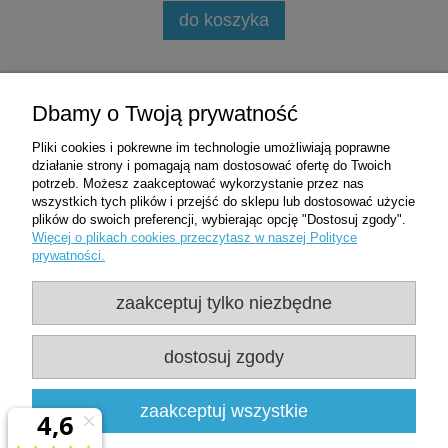
do koszyka
Zakupy
Dbamy o Twoją prywatność
Pliki cookies i pokrewne im technologie umożliwiają poprawne
Pomoc
działanie strony i pomagają nam dostosować ofertę do Twoich
potrzeb. Możesz zaakceptować wykorzystanie przez nas
wszystkich tych plików i przejść do sklepu lub dostosować użycie
Moje konto
plików do swoich preferencji, wybierając opcję "Dostosuj zgody".
Więcej o plikach cookies przeczytasz w naszej Polityce
prywatności.
Informacje
zaakceptuj tylko niezbędne
Użytkowanie sklepu oznacza zgodę na
wykorzystywanie plików cookies. Szczegółowe
dostosuj zgody
informacje w
Polityce prywatności
Clean-Med | ul. Oficerska 8D/1 | 95-020 Wiśniowa Góra | woj. łódzkie |
zaakceptuj wszystkie
NIP: 7281437599 | REGON: 361478800 |
537507540
|
sklep@clean-
med.pl