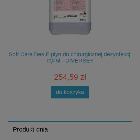
Soft Care Des E płyn do chirurgicznej dezynfekcji
S
rąk 5l - DIVERSEY
254,59 zł
do koszyka
Produkt dnia