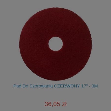
OL
Pad Do Szorowania CZERWONY 17" - 3M
36,05 zł