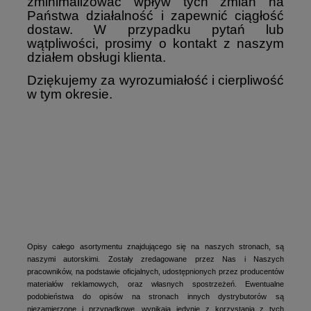
zminimalizować wpływ tych zmian na
Państwa działalność i zapewnić ciągłość
dostaw. W przypadku pytań lub
wątpliwości, prosimy o kontakt z naszym
działem obsługi klienta.
Dziękujemy za wyrozumiałość i cierpliwość
w tym okresie.
Opisy całego asortymentu znajdującego się na naszych stronach, są
naszymi autorskimi. Zostały zredagowane przez Nas i Naszych
pracowników, na podstawie oficjalnych, udostępnionych przez producentów
materiałów reklamowych, oraz własnych spostrzeżeń. Ewentualne
podobieństwa do opisów na stronach innych dystrybutorów są
niezamierzone i przypadkowe, wynikają jedynie z korzystania z tych