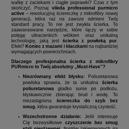
walkę z zaciekami i ciągłe poprawki? Czas z tym
skończyć. Poznaj
vileda professional purmicro
active
– rewolucyjną ściereczkę z mikrofibry nowej
generacji, która raz na zawsze odmieni Twój
standard pracy. To nie jest zwykła ścierka. To
zaawansowane narzędzie, które łączy w sobie
potęgę ultracienkich włókien oraz unikalną
technologię, jaką jest
ścierka z powłoką pur
.
Efekt?
Koniec z mazami i kłaczkami
na najbardziej
wymagających powierzchniach.
Dlaczego profesjonalna ścierka z mikrofibry
PURmicro to Twój absolutny „Must-Have”?
Niezrównany efekt błysku:
Poliuretanowa
powłoka sprawia, że ta unikalna
ścierka
poliuretanowa
gładko sunie po podłożu,
błyskawicznie zbierając brud i wodę. To
niezastąpiona
ściereczka do szyb bez
smug
, która gwarantuje krystaliczną czystość.
Wszechstronne działanie:
Jeśli interesuje
Cię bezwysiłkowe
czyszczenie bez smug
stali nierdzewnej
, frontów lakierowanych na