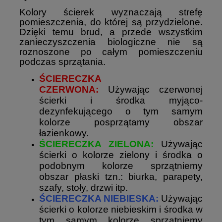
Kolory ścierek wyznaczają strefę
pomieszczenia, do której są przydzielone.
Dzięki temu brud, a przede wszystkim
zanieczyszczenia biologiczne nie są
roznoszone po całym pomieszczeniu
podczas sprzątania.
ŚCIERECZKA
CZERWONA:
Używając czerwonej
ścierki i środka myjąco-
dezynfekującego o tym samym
kolorze posprzątamy obszar
łazienkowy.
ŚCIERECZKA ZIELONA:
U
żywając
ścierki o kolorze zielony i środka o
podobnym kolorze sprzątniemy
obszar płaski tzn.: biurka, parapety,
szafy, stoły, drzwi itp.
ŚCIERECZKA NIEBIESKA:
Używając
ścierki o kolorze niebieskim i środka w
tym samym kolorze sprzątniemy