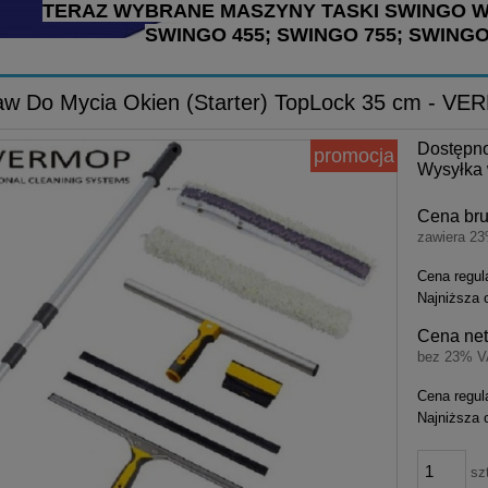
TERAZ WYBRANE MASZYNY TASKI SWINGO 
SWINGO 455; SWINGO 755; SWINGO
aw Do Mycia Okien (Starter) TopLock 35 cm - V
Dostępn
promocja
Wysyłka 
Cena bru
zawiera 2
Cena regul
Najniższa 
Cena net
bez 23% V
Cena regul
Najniższa 
sz