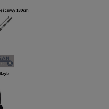
częściowy 180cm
 Szyb