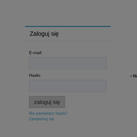
a my dołożymy ci za całkowitą darmoszkę 0,75l
doskonałego płynu do mycia okien i luster
CIF WINDOW & MULTISURFACE
palców? Silne
Zaloguj się
E-mail:
Hasło:
- 
zaloguj się
Nie pamiętasz hasła?
Zarejestruj się