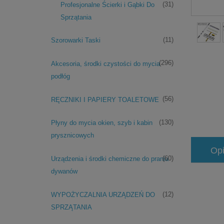
(31)
Profesjonalne Ścierki i Gąbki Do
Sprzątania
(11)
Szorowarki Taski
(296)
Akcesoria, środki czystości do mycia
podłóg
(56)
RĘCZNIKI I PAPIERY TOALETOWE
(130)
Płyny do mycia okien, szyb i kabin
prysznicowych
Op
(60)
Urządzenia i środki chemiczne do prania
dywanów
(12)
WYPOŻYCZALNIA URZĄDZEŃ DO
SPRZĄTANIA