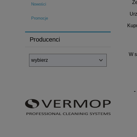
Ze
Nowości
Urz
Promocje
Kupu
Producenci
W s
-