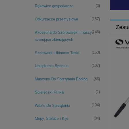
OCZY
(3)
Rękawice gospodarcze
(157)
Odkurzacze przemysłowe
Zest
(145)
Akcesoria do Szorowarek i maszyn
szorująco zbierających
(150)
Szorowarki Ultimaxx Taski
(107)
Urządzenia Sprintus
(53)
Maszyny Do Sprzątania Podłóg
(1)
Ściereczki Flinka
(104)
Wózki Do Sprzątania
(84)
Mopy, Stelaże i Kije