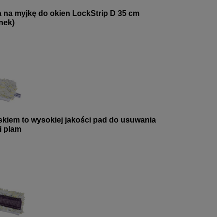
0,75ll doskonałego płynu do my
a na myjkę do okien LockStrip D 35 cm
luster
nek)
CIF WINDOW & MULTISU
askiem to wysokiej jakości pad do usuwania
i plam