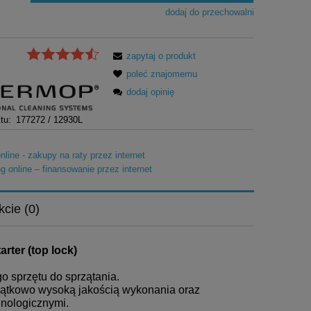
dodaj do przechowalni
zapytaj o produkt
poleć znajomemu
dodaj opinię
tu:
177272 / 12930L
kcie (0)
rter (top lock)
o sprzętu do sprzątania.
jątkowo wysoką jakością wykonania oraz
nologicznymi.