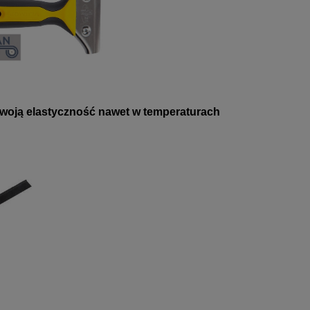
woją elastyczność nawet w temperaturach
Kup 2l uniwersalnego płynu cz
CIF OXYGEL OCEAN
a my dołożymy ci za całkowitą