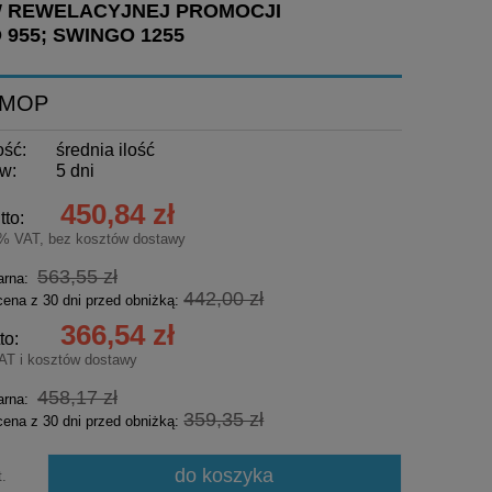
W REWELACYJNEJ PROMOCJI
 955; SWINGO 1255
ERMOP
ość:
średnia ilość
w:
5 dni
450,84 zł
tto:
3% VAT, bez kosztów dostawy
563,55 zł
arna:
442,00 zł
cena z 30 dni przed obniżką:
366,54 zł
to:
AT i kosztów dostawy
458,17 zł
arna:
359,35 zł
cena z 30 dni przed obniżką:
do koszyka
t.