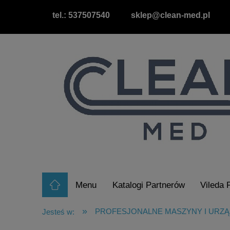
tel.: 537507540
sklep@clean-med.pl
Menu
Katalogi Partnerów
Vileda 
Raty/Leasing
Wypożyczalnia Odkurz
»
PROFESJONALNE MASZYNY I URZĄ
Jesteś w: