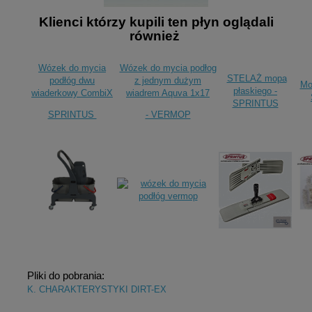
Klienci którzy kupili ten płyn oglądali
również
Wózek do mycia
Wózek do mycia podłog
STELAŻ mopa
podłóg dwu
z jednym dużym
Mo
płaskiego -
wiaderkowy CombiX
wiadrem Aquva 1x17
SPRINTUS
SPRINTUS
- VERMOP
Pliki do pobrania:
K. CHARAKTERYSTYKI DIRT-EX