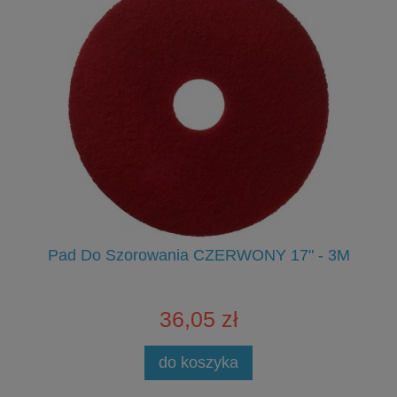
go
Pad Do Szorowania CZERWONY 17" - 3M
36,05 zł
do koszyka