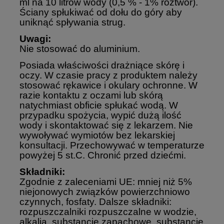
ml na 10 litrów wody (0,5 % - 1% roztwór).
Ściany spłukiwać od dołu do góry aby
uniknąć spływania strug.
Uwagi:
Nie stosować do aluminium.
Posiada właściwości drażniące skórę i
oczy. W czasie pracy z produktem należy
stosować rękawice i okulary ochronne. W
razie kontaktu z oczami lub skórą
natychmiast obficie spłukać wodą. W
przypadku spożycia, wypić dużą ilość
wody i skontaktować się z lekarzem. Nie
wywoływać wymiotów bez lekarskiej
konsultacji. Przechowywać w temperaturze
powyżej 5 st.C. Chronić przed dziećmi.
Składniki:
Zgodnie z zaleceniami UE: mniej niż 5%
niejonowych związków powierzchniowo
czynnych, fosfaty. Dalsze składniki:
rozpuszczalniki rozpuszczalne w wodzie,
alkalia, substancje zapachowe, substancje