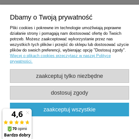
Zakupy
Dbamy o Twoją prywatność
Pliki cookies i pokrewne im technologie umożliwiają poprawne
Pomoc
działanie strony i pomagają nam dostosować ofertę do Twoich
potrzeb. Możesz zaakceptować wykorzystanie przez nas
wszystkich tych plików i przejść do sklepu lub dostosować użycie
Moje konto
plików do swoich preferencji, wybierając opcję "Dostosuj zgody".
Więcej o plikach cookies przeczytasz w naszej Polityce
prywatności.
Informacje
zaakceptuj tylko niezbędne
Użytkowanie sklepu oznacza zgodę na
wykorzystywanie plików cookies. Szczegółowe
dostosuj zgody
informacje w
Polityce prywatności
Clean-Med | ul. Oficerska 8D/1 | 95-020 Wiśniowa Góra | woj. łódzkie |
zaakceptuj wszystkie
NIP: 7281437599 | REGON: 361478800 |
537507540
|
sklep@clean-
med.pl
pokaż pełną wersję strony