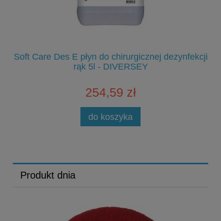
Soft Care Des E płyn do chirurgicznej dezynfekcji
S
rąk 5l - DIVERSEY
254,59 zł
do koszyka
Produkt dnia