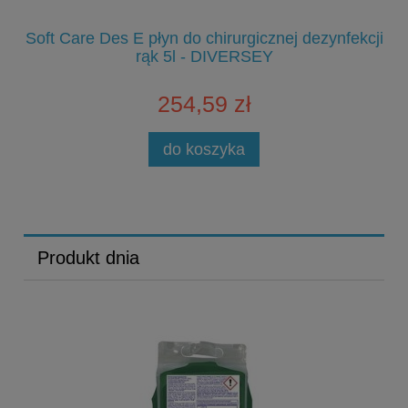
Soft Care Des E płyn do chirurgicznej dezynfekcji
S
rąk 5l - DIVERSEY
254,59 zł
do koszyka
Produkt dnia