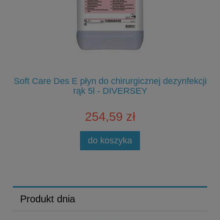
Soft Care Des E płyn do chirurgicznej dezynfekcji
S
rąk 5l - DIVERSEY
254,59 zł
do koszyka
Produkt dnia