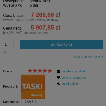
Dostępność:
średnia ilość
Wysyłka w:
5 dni
7 266,66 zł
Cena brutto:
zawiera 23% VAT, bez kosztów dostawy
5 907,85 zł
Cena netto:
bez 23% VAT i kosztów dostawy
do koszyka
szt.
dodaj do przechowalni
Ocena:
zapytaj o produkt
poleć znajomemu
dodaj opinię
Producent:
Kod produktu:
7524716