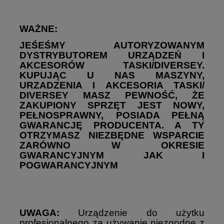
WAŻNE:
JEŚEŚMY AUTORYZOWANYM
DYSTRYBUTOREM URZĄDZEŃ I
AKCESORÓW TASKI/DIVERSEY.
KUPUJĄC U NAS MASZYNY,
URZADZENIA I AKCESORIA TASKI/
DIVERSEY MASZ PEWNOŚĆ, ŻE
ZAKUPIONY SPRZĘT JEST NOWY,
PEŁNOSPRAWNY, POSIADA PEŁNĄ
GWARANCJĘ PRODUCENTA. A TY
OTRZYMASZ NIEZBĘDNE WSPARCIE
ZARÓWNO W OKRESIE
GWARANCYJNYM JAK I
POGWARANCYJNYM
UWAGA:
Urządzenie do użytku
profesjonalnego za używanie niezgodne z