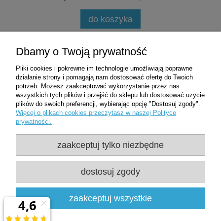
do koszyka
Zakupy
Dbamy o Twoją prywatność
Pliki cookies i pokrewne im technologie umożliwiają poprawne
Pomoc
działanie strony i pomagają nam dostosować ofertę do Twoich
potrzeb. Możesz zaakceptować wykorzystanie przez nas
wszystkich tych plików i przejść do sklepu lub dostosować użycie
Moje konto
plików do swoich preferencji, wybierając opcję "Dostosuj zgody".
Więcej o plikach cookies przeczytasz w naszej Polityce
prywatności.
Informacje
zaakceptuj tylko niezbędne
Użytkowanie sklepu oznacza zgodę na
wykorzystywanie plików cookies. Szczegółowe
dostosuj zgody
informacje w
Polityce prywatności
Clean-Med | ul. Oficerska 8D/1 | 95-020 Wiśniowa Góra | woj. łódzkie |
zaakceptuj wszystkie
NIP: 7281437599 | REGON: 361478800 |
537507540
|
sklep@clean-
med.pl