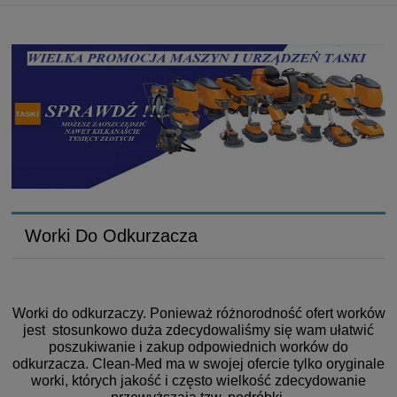
TERAZ WYBRANE MASZYNY TASKI SWINGO W
REWELACYJNEJ PROMOCJI
SWINGO 455; SWINGO 755; SWINGO 955; SWINGO
1255
Worki Do Odkurzacza
Worki do odkurzaczy. Ponieważ różnorodność ofert worków
jest stosunkowo duża zdecydowaliśmy się wam ułatwić
poszukiwanie i zakup odpowiednich worków do
odkurzacza. Clean-Med ma w swojej ofercie tylko oryginale
worki, których jakość i często wielkość zdecydowanie