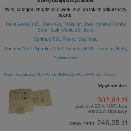
przewyższają tzw. podróbki.
W tej kategorii znajdziecie worki min. do takich odkurzaczy
jak np:
Taski Aero 8 i 15 ,
Taski Go
,
Taski Jet,
Taski Vento 8 i Baby
Bora
,
Taski Vento 15 i Bora
Sprintus T11, Floory, Maximus
,
Sprintus N 77, Sprintus N 80, Sprintus N 81 , Sprintus N 55
,
Sprintus Ares
Worki Papierowe VENTO 15 BORA 12 VACUMAT 12 - 10 szt
Wysyłka w:
4 dni
302,64 zł
zawiera 23% VAT, bez
kosztów dostawy
246,05 zł
Cena netto: