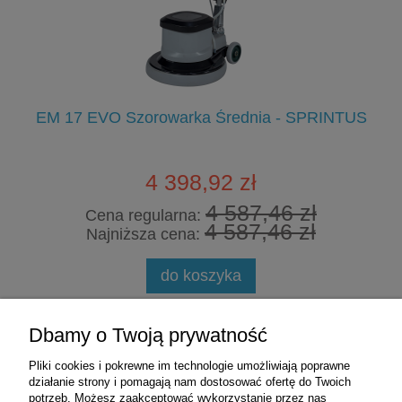
EM 17 EVO Szorowarka Średnia - SPRINTUS
4 398,92 zł
4 587,46 zł
Cena regularna:
4 587,46 zł
Najniższa cena:
do koszyka
Zakupy
Dbamy o Twoją prywatność
Pliki cookies i pokrewne im technologie umożliwiają poprawne
Pomoc
działanie strony i pomagają nam dostosować ofertę do Twoich
potrzeb. Możesz zaakceptować wykorzystanie przez nas