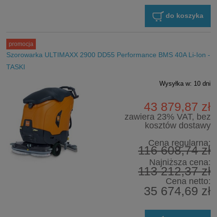
do koszyka
promocja
Szorowarka ULTIMAXX 2900 DD55 Performance BMS 40A Li-Ion -
TASKI
Wysyłka w:
10 dni
43 879,87 zł
zawiera 23% VAT, bez
kosztów dostawy
Cena regularna:
116 608,74 zł
Najniższa cena:
113 212,37 zł
Cena netto:
35 674,69 zł