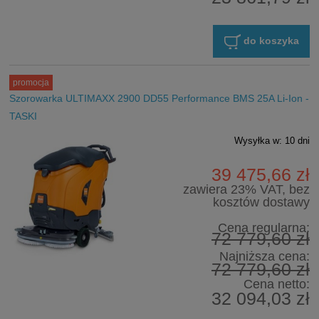
do koszyka
promocja
Szorowarka ULTIMAXX 2900 DD55 Performance BMS 25A Li-Ion -
TASKI
Wysyłka w:
10 dni
39 475,66 zł
zawiera 23% VAT, bez
kosztów dostawy
Cena regularna:
72 779,60 zł
Najniższa cena:
72 779,60 zł
Cena netto:
32 094,03 zł