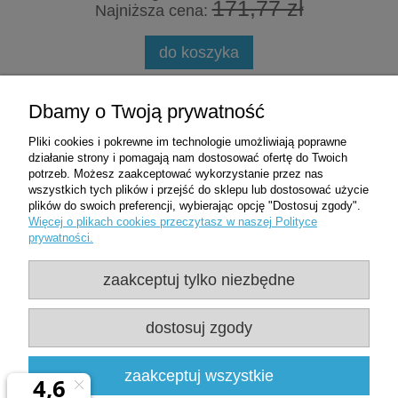
171,77 zł
Najniższa cena:
do koszyka
Zakupy
Dbamy o Twoją prywatność
Pliki cookies i pokrewne im technologie umożliwiają poprawne
Pomoc
działanie strony i pomagają nam dostosować ofertę do Twoich
potrzeb. Możesz zaakceptować wykorzystanie przez nas
wszystkich tych plików i przejść do sklepu lub dostosować użycie
Moje konto
plików do swoich preferencji, wybierając opcję "Dostosuj zgody".
Więcej o plikach cookies przeczytasz w naszej Polityce
prywatności.
Informacje
zaakceptuj tylko niezbędne
Użytkowanie sklepu oznacza zgodę na
wykorzystywanie plików cookies. Szczegółowe
dostosuj zgody
informacje w
Polityce prywatności
Clean-Med | ul. Oficerska 8D/1 | 95-020 Wiśniowa Góra | woj. łódzkie |
zaakceptuj wszystkie
NIP: 7281437599 | REGON: 361478800 |
537507540
|
sklep@clean-
med.pl