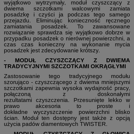
wyjątkowo wytrzymały, moduł czyszczący z
dwiema szczotkami walcowymi zamiata
posadzkę i czyści ja podczas tego samego
przejazdu. Eliminując konieczność ręcznego
zamiatania posadzek. To zawansowane
rozwiązanie sprawdza się wyjątkowo dobrze w
przypadku posadzek o nierównej powierzchni, a
czas czas konieczny na wykonanie mycia
posadzek jest zdecydowanie krótszy.
- MODUŁ CZYSZCZĄCY Z DWIEMA
TRADYCYJNYMI SZCZOTKAMI OKRĄGŁYMI
Zastosowanie tego tradycyjnego modułu
szorująco - czyszczącego z dwiema mniejszymi
szczotkami zapewnia wysoka wydajność pracy,
połączoną z doskonałymi
rezultatami czyszczenia. Przesunięte lekko w
prawo akcesoria to proste i
dokładne wyczyszczenie powierzchni blisko
ścian. Moduł ten dostępny jest także z opcją
użycia padów diamentowych TWISTER.
- MODUŁ CZYSZCZĄCY Z GŁOWICĄ