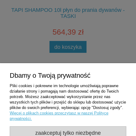
Al
TAPI SHAMPOO 10l płyn do prania dywanów -
TASKI
564,39 zł
do koszyka
Zakupy
Dbamy o Twoją prywatność
Pliki cookies i pokrewne im technologie umożliwiają poprawne
Pomoc
działanie strony i pomagają nam dostosować ofertę do Twoich
potrzeb. Możesz zaakceptować wykorzystanie przez nas
wszystkich tych plików i przejść do sklepu lub dostosować użycie
Moje konto
plików do swoich preferencji, wybierając opcję "Dostosuj zgody".
Więcej o plikach cookies przeczytasz w naszej Polityce
prywatności.
Informacje
zaakceptuj tylko niezbędne