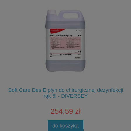
Soft Care Des E płyn do chirurgicznej dezynfekcji
S
rąk 5l - DIVERSEY
254,59 zł
do koszyka