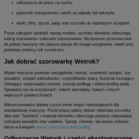
odkurzacze do pracy na sucho;
pojemniki transportowe i wózki na odpady lub tekstylia;
worki, filtry, dysze, pady oraz szczotki do wybranych urządzeń.
Przed zakupem sprawdź nazwę modelu, wymiary elementu roboczego,
rodzaj mocowania i zalecane zastosowanie. Akcesorium przeznaczone
do jednej maszyny nie zawsze pasuje do innego urządzenia, nawet przy
podobnej średnicy lub szerokości.
Jak dobrać szorowarkę Wetrok?
Wybór maszyny powinien uwzględniać metraż, szerokość przejść, typ
posadzki, stopień zabrudzenia i częstotliwość pracy. Automat szorująco-
zbierający rozprowadza roztwór, szoruje podłogę i zbiera brudną wodę.
Sprawdza się na korytarzach, salach sprzedaży, halach i innych
większych powierzchniach.
Mikroszorowarka ułatwia czyszczenie miejsc niedostępnych dla
standardowej maszyny. Przed pracą należy dobrać właściwą szczotkę
albo pad. Twardość i materiał elementu roboczego powinny odpowiadać
rodzajowi posadzki oraz zadaniu. Sprzęt, chemię i akcesoria zebrano
także w kategorii
mycie i doczyszczanie podłóg
.
Odkurzacze Wetrok i części eksploatacyjne