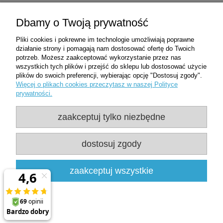
Zakupy
Dbamy o Twoją prywatność
Pliki cookies i pokrewne im technologie umożliwiają poprawne
Pomoc
działanie strony i pomagają nam dostosować ofertę do Twoich
potrzeb. Możesz zaakceptować wykorzystanie przez nas
wszystkich tych plików i przejść do sklepu lub dostosować użycie
Moje konto
plików do swoich preferencji, wybierając opcję "Dostosuj zgody".
Więcej o plikach cookies przeczytasz w naszej Polityce
prywatności.
Informacje
zaakceptuj tylko niezbędne
Użytkowanie sklepu oznacza zgodę na
wykorzystywanie plików cookies. Szczegółowe
dostosuj zgody
informacje w
Polityce prywatności
Clean-Med | ul. Oficerska 8D/1 | 95-020 Wiśniowa Góra | woj. łódzkie |
zaakceptuj wszystkie
NIP: 7281437599 | REGON: 361478800 |
537507540
|
sklep@clean-
med.pl
pokaż pełną wersję strony
Sklep internetowy Shoper.pl