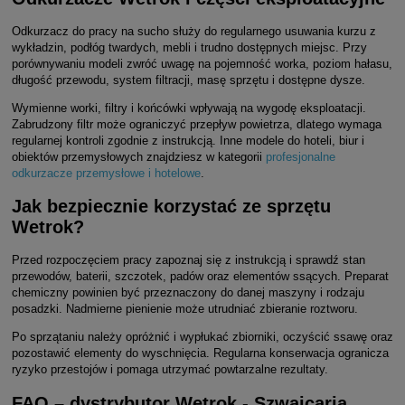
Odkurzacz do pracy na sucho służy do regularnego usuwania kurzu z
wykładzin, podłóg twardych, mebli i trudno dostępnych miejsc. Przy
porównywaniu modeli zwróć uwagę na pojemność worka, poziom hałasu,
długość przewodu, system filtracji, masę sprzętu i dostępne dysze.
Wymienne worki, filtry i końcówki wpływają na wygodę eksploatacji.
Zabrudzony filtr może ograniczyć przepływ powietrza, dlatego wymaga
regularnej kontroli zgodnie z instrukcją. Inne modele do hoteli, biur i
obiektów przemysłowych znajdziesz w kategorii
profesjonalne
odkurzacze przemysłowe i hotelowe
.
Jak bezpiecznie korzystać ze sprzętu
Wetrok?
Przed rozpoczęciem pracy zapoznaj się z instrukcją i sprawdź stan
przewodów, baterii, szczotek, padów oraz elementów ssących. Preparat
chemiczny powinien być przeznaczony do danej maszyny i rodzaju
posadzki. Nadmierne pienienie może utrudniać zbieranie roztworu.
Po sprzątaniu należy opróżnić i wypłukać zbiorniki, oczyścić ssawę oraz
pozostawić elementy do wyschnięcia. Regularna konserwacja ogranicza
ryzyko przestojów i pomaga utrzymać powtarzalne rezultaty.
FAQ – dystrybutor Wetrok - Szwajcaria